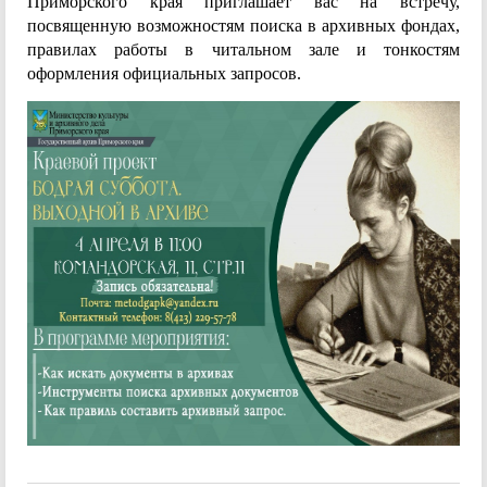
Приморского края приглашает вас на встречу,
Обязательный
Хронограф
Тематические
РСФСР)
посвященную возможностям поиска в архивных фондах,
экземпляр
перечни
правилах работы в читальном зале и тонкостям
документов
оформления официальных запросов.