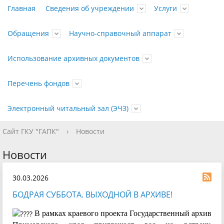
Главная
Сведения об учреждении
Услуги
Обращения
Научно-справочный аппарат
Использование архивных документов
Перечень фондов
Электронный читальный зал (ЭЧЗ)
Сайт ГКУ "ГАПК"
›
Новости
Контакты
Государственные
Отправить
Путеводитель
Приём
Досоветского
Открыть
График
Бесплатные
Личный
Справочники
Рассекречивание
Советского и
Памятка о
Противодействие
Платные
Перечень
Календари
Органов,
Политика
История
Список
услуги
письмо
документов
периода
ЭЧЗ
работы
услуги
прием
документов
постсоветского
работе в
коррупции
услуги
документов
памятных
организаций и
конфиденциальности
учреждения
изданий
Новости
на
периодов
ЭЧЗ
дат и
учреждений
персональных
Правовые
Характеристика
Публикации
30.03.2026
хранение
событий
коммунистической
данных
документы
состава и
Фотодокумента
БОДРАЯ СУББОТА. ВЫХОДНОЙ В АРХИВЕ!
партии (РКП(б) -
содержания
выставки
ВКП(б) - КПСС - КП
В рамках краевого проекта Государственный архив
фондов