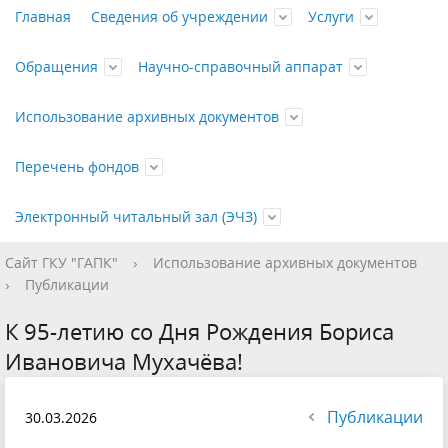
Главная
Сведения об учреждении
Услуги
Обращения
Научно-справочный аппарат
Использование архивных документов
Перечень фондов
Электронный читальный зал (ЭЧЗ)
Сайт ГКУ "ГАПК"
›
Использование архивных документов
Контакты
Государственные
Отправить
Путеводитель
Приём
Досоветского
Открыть
График
Бесплатные
Личный
Справочники
Рассекречивание
Советского и
Памятка о
Противодействие
Платные
Перечень
Календари
Органов,
Политика
История
Список
›
Публикации
услуги
письмо
документов
периода
ЭЧЗ
работы
услуги
прием
документов
постсоветского
работе в
коррупции
услуги
документов
памятных
организаций и
конфиденциальности
учреждения
изданий
К 95-летию со Дня Рождения Бориса
на
периодов
ЭЧЗ
дат и
учреждений
персональных
Правовые
Характеристика
Публикации
Ивановича Мухачёва!
хранение
событий
коммунистической
данных
документы
состава и
Фотодокумента
партии (РКП(б) -
содержания
выставки
Публикации
30.03.2026
ВКП(б) - КПСС - КП
фондов