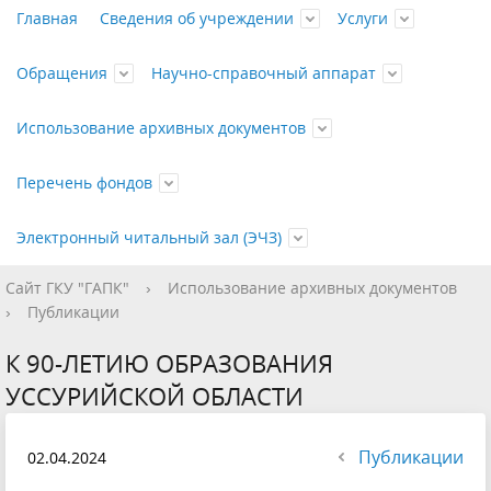
Главная
Сведения об учреждении
Услуги
Обращения
Научно-справочный аппарат
Использование архивных документов
Перечень фондов
Электронный читальный зал (ЭЧЗ)
Сайт ГКУ "ГАПК"
›
Использование архивных документов
Контакты
Государственные
Отправить
Путеводитель
Приём
Досоветского
Открыть
График
Бесплатные
Личный
Справочники
Рассекречивание
Советского и
Памятка о
Противодействие
Платные
Перечень
Календари
Органов,
Политика
История
Список
›
Публикации
услуги
письмо
документов
периода
ЭЧЗ
работы
услуги
прием
документов
постсоветского
работе в
коррупции
услуги
документов
памятных
организаций и
конфиденциальности
учреждения
изданий
К 90-ЛЕТИЮ ОБРАЗОВАНИЯ
на
периодов
ЭЧЗ
дат и
учреждений
персональных
Правовые
Характеристика
Публикации
УССУРИЙСКОЙ ОБЛАСТИ
хранение
событий
коммунистической
данных
документы
состава и
Фотодокумента
партии (РКП(б) -
содержания
выставки
Публикации
02.04.2024
ВКП(б) - КПСС - КП
фондов