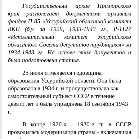
Обязательный
Хронограф
Тематические
РСФСР)
Государственный архив Приморского
экземпляр
перечни
края располагает документами архивных
документов
фондов П-85 «Уссурийский областной комитет
ВКП (б)» за 1929, 1933-1943 гг., Р-1127
«Исполнительный комитет Уссурийского
областного Совета депутатов трудящихся» за
1934-1943 гг. На основе этих документов и
была подготовлена статья.
25 июля отмечается годовщина
образования Уссурийской области. Она была
образована в 1934 г. и просуществовала как
самостоятельный субъект СССР в течение
девяти лет и была упразднена 18 сентября 1943
г.
В конце 1920-х - 1930-е гг. в СССР
проводилась модернизация страны - включавшая